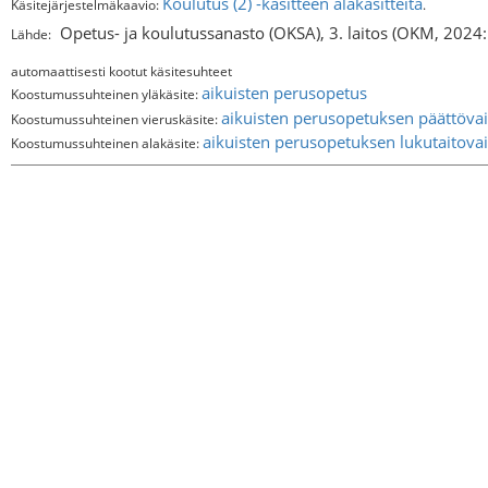
Koulutus (2) -käsitteen alakäsitteitä
Käsitejärjestelmäkaavio:
.
Opetus- ja koulutussanasto (OKSA), 3. laitos (OKM, 2024
Lähde:
automaattisesti kootut käsitesuhteet
aikuisten perusopetus
Koostumussuhteinen yläkäsite:
aikuisten perusopetuksen päättöva
Koostumussuhteinen vieruskäsite:
aikuisten perusopetuksen lukutaitova
Koostumussuhteinen alakäsite: