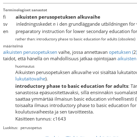
Terminologiset sanastot
fi
aikuisten perusopetuksen alkuvaihe
sv inledningsskedet
n
i den grundläggande utbildningen för
en preparatory instruction for lower secondary education for
rather than: introductory phase to basic education for adults
(obsolete)
määritelmä
aikuisten perusopetuksen
vaihe, jossa annettavan
opetuksen
(
2
taidot, että hänellä on mahdollisuus jatkaa opintojaan
aikuiste
huomautus
Aikuisten perusopetuksen alkuvaihe voi sisältää lukutaito
lukutaitovaihe
).
introductory phase to basic education for adults
: Tä
sanastossa epäsuositettavaksi, sillä ensinnäkin suomalais
saattaa ymmärtää ilmaisun basic education virheellisesti
toisaalta ilmaus introductory phase to basic education fo
koulutusvaiheesta ja sen tavoitteesta.
Käsitteen tunnus: c1643
Luokitus:
perusopetus