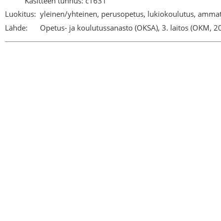
Käsitteen tunnus: c1631
Luokitus:
yleinen/yhteinen, perusopetus, lukiokoulutus, ammati
Lähde:
Opetus- ja koulutussanasto (OKSA), 3. laitos (OKM, 2