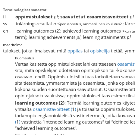
Terminologiset sanastot
fi
oppimistulokset
pl
;
saavutetut osaamistavoitteet
pl
sv inlärningsresultat
n
<
>; lärr
perusopetus, ammatillinen koulutus
en learning outcomes (2); achieved learning outcomes <
kun ta
term); learning achievements
pl
; learning attainments
pl
määritelmä
tulokset, jotka ilmaisevat, mitä
oppilas
tai
opiskelija
tietää, ymm
huomautus
Vertaa käsitettä oppimistulokset lähikäsitteeseen
osaamist
sitä, mitä opiskelijan odotetaan opintojakson tai -kokona
osaavan tehdä. Oppimistuloksilla taas tarkoitetaan samaa k
sitä tietämistä, ymmärtämistä ja osaamista, jonka opiske
kokonaisuuden suoritettuaan saavuttanut. Osaamistavoittee
opintojaksokuvauksissa; oppimistulokset taas esimerkiksi
learning outcomes (2)
: Termiä learning outcomes käytet
yhtäältä
osaamistavoitteet
(
1
)
ja toisaalta oppimistulokset
tarkempia englanninkielisiä vastinetermejä, jotka kuvaav
(
1
)
vastinetta ”intended learning outcomes” tai ”defined le
”achieved learning outcomes”.