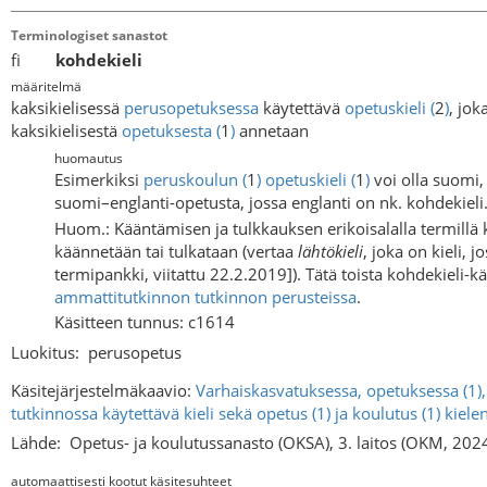
Terminologiset sanastot
fi
kohdekieli
määritelmä
kaksikielisessä
perusopetuksessa
käytettävä
opetuskieli
(
2
)
, jok
kaksikielisestä
opetuksesta
(
1
)
annetaan
huomautus
Esimerkiksi
peruskoulun
(
1
)
opetuskieli
(
1
)
voi olla suomi
suomi–englanti-opetusta, jossa englanti on nk. kohdekieli
Huom.: Kääntämisen ja tulkkauksen erikoisalalla termillä ko
käännetään tai tulkataan (vertaa
lähtökieli
, joka on kieli, 
termipankki, viitattu 22.2.2019]). Tätä toista kohdekieli
ammattitutkinnon
tutkinnon perusteissa
.
Käsitteen tunnus: c1614
Luokitus:
perusopetus
Käsitejärjestelmäkaavio:
Varhaiskasvatuksessa, opetuksessa (1),
tutkinnossa käytettävä kieli sekä opetus (1) ja koulutus (1) kie
Lähde:
Opetus- ja koulutussanasto (OKSA), 3. laitos (OKM, 202
automaattisesti kootut käsitesuhteet