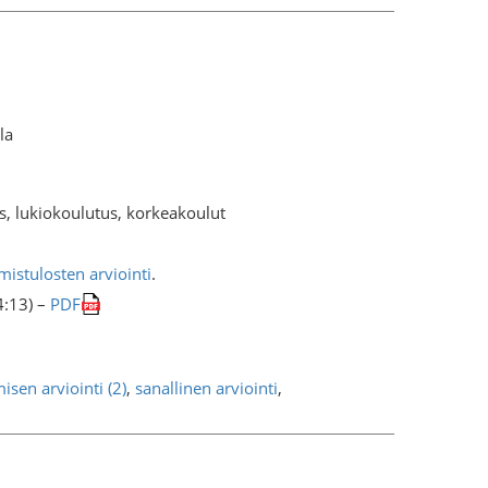
la
s, lukiokoulutus, korkeakoulut
istulosten arviointi
.
4:13) –
PDF
isen arviointi (2)
,
sanallinen arviointi
,