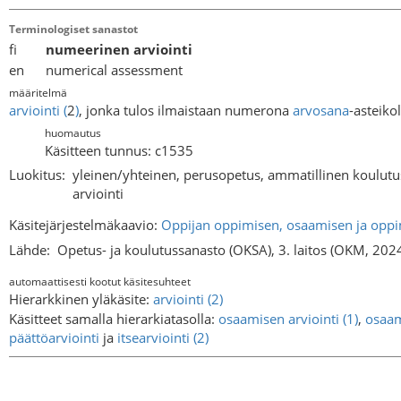
Terminologiset sanastot
fi
numeerinen arviointi
en numerical assessment
määritelmä
arviointi
(
2
)
, jonka tulos ilmaistaan numerona
arvosana
-asteikol
huomautus
Käsitteen tunnus: c1535
Luokitus:
yleinen/yhteinen, perusopetus, ammatillinen koulutu
arviointi
Käsitejärjestelmäkaavio:
Oppijan oppimisen, osaamisen ja oppim
Lähde:
Opetus- ja koulutussanasto (OKSA), 3. laitos (OKM, 202
automaattisesti kootut käsitesuhteet
Hierarkkinen yläkäsite:
arviointi (2)
Käsitteet samalla hierarkiatasolla:
osaamisen arviointi (1)
,
osaam
päättöarviointi
ja
itsearviointi (2)