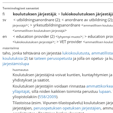
Terminologiset sanastot
fi
koulutuksen järjestäjä
; >
lukiokoulutuksen järjestäj
sv < utbildningsanordnare (2); < anordnare av utbildning (2)
>; > yrkesutbildningsanordnare <
järjestäjä
ammatillisen koulutu
<
>
ammatillisen koulutuksen järjestäjä
en < education provider (2) <
>; > education pro
lyhyempi muoto
<
>; > VET provider <
lukiokoulutuksen järjestäjä
ammatillisen koulut
määritelmä
taho, jonka tehtävänä on järjestää
lukiokoulutusta
,
ammatillista
koulutuksia
(
2
)
tai
taiteen perusopetusta
ja jolla on opetus- ja
järjestämislupa
huomautus
Koulutuksen järjestäjinä voivat kuntien, kuntayhtymien ja v
yhdistykset ja säätiöt.
Koulutuksen järjestäjiin voidaan rinnastaa
ammattikorkea
ylläpitäjät
, sillä niiden kaikkien toiminta perustuu
lupaan
.
yliopistolakiin (
558/2009
).
Tilastoissa (esim. Vipunen-tilastopalvelu) koulutuksen järj
järjestäjien,
perusopetuksen
opetuksen järjestäjien
, amma