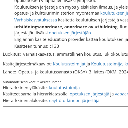
oppilaitosten ylläpitäjien lisäksi yliopistot.
Koulutuksen järjestäjä on myös yleiskielen ilmaus, ja yleisk
opetus- ja kulttuuriministeriön myöntämää
koulutuksen j
Varhaiskasvatuksessa
käsitettä koulutuksen järjestäjä vas
utbildningsanordnare, anordnare av utbildning
: Ruo
järjestäjän lisäksi
opetuksen järjestäjän
.
Englannin käsite education provider kattaa koulutuksen jär
Käsitteen tunnus: c133
Luokitus:
varhaiskasvatus, ammatillinen koulutus, lukiokoulut
Käsitejärjestelmäkaaviot:
Koulutustoimijat
ja
Koulutustoimija, k
Lähde:
Opetus- ja koulutussanasto (OKSA), 3. laitos (OKM, 202
automaattisesti kootut käsitesuhteet
Hierarkkinen yläkäsite:
koulutustoimija
Käsitteet samalla hierarkiatasolla:
opetuksen järjestäjä
ja
vapaan
Hierarkkinen alakäsite:
näyttötutkinnon järjestäjä