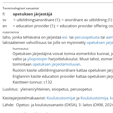
Terminologiset sanastot
fi
opetuksen järjestäjä
sv < utbildningsanordnare (1); < anordnare av utbildning (1)
en < education provider (1); > education provider offering c
määritelmä
taho, jonka tehtävänä on järjestää
esi-
tai
perusopetusta
tai
aamu
lakisääteinen velvollisuus tai jolle on myönnetty
opetuksen järj
huomautus
Opetuksen järjestäjinä voivat toimia esimerkiksi kunnat, jo
valtio ja
yliopistojen
harjoittelukoulut. Muut tahot, esimerki
toimintaan
opetuksen järjestämisluvan
.
Ruotsin käsite utbildningsanordnare kattaa opetuksen järj
Englannin käsite education provider kattaa opetuksen järje
Käsitteen tunnus: c132
Luokitus:
yleinen/yhteinen, esiopetus, perusopetus
Käsitejärjestelmäkaaviot:
Koulutustoimijat
ja
Koulutustoimija, k
Lähde:
Opetus- ja koulutussanasto (OKSA), 3. laitos (OKM, 202