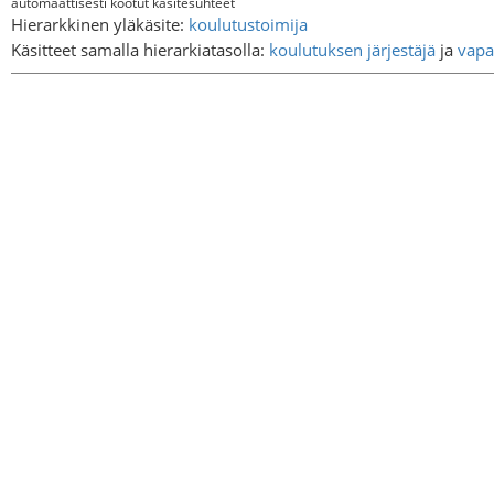
automaattisesti kootut käsitesuhteet
Hierarkkinen yläkäsite:
koulutustoimija
Käsitteet samalla hierarkiatasolla:
koulutuksen järjestäjä
ja
vapa