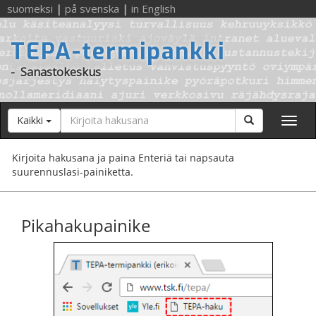
suomeksi
|
på svenska
|
in English
TEPA-termipankki
-
Sanastokeskus
Hakusana
Hae
Kaikki