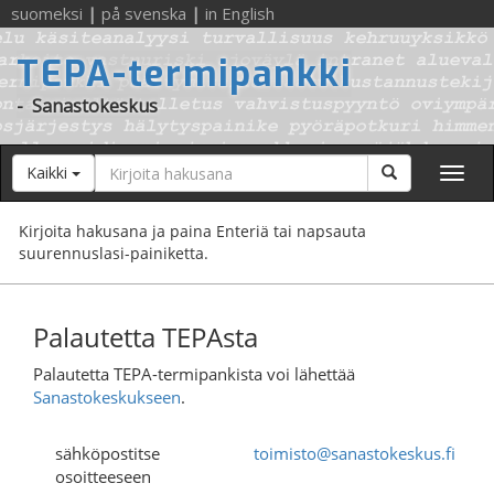
suomeksi
|
på svenska
|
in English
TEPA-termipankki
-
Sanastokeskus
Hakusana
Hae
Kaikki