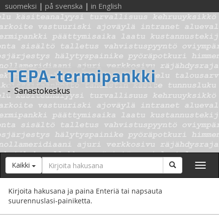
suomeksi
|
på svenska
|
in English
TEPA-termipankki
-
Sanastokeskus
Hakusana
Hae
Kaikki