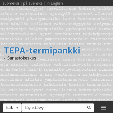
suomeksi
|
på svenska
|
in English
TEPA-termipankki
-
Sanastokeskus
Hakusana
Hae
Kaikki