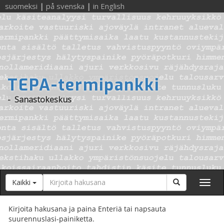
suomeksi
|
på svenska
|
in English
TEPA-termipankki
-
Sanastokeskus
Hakusana
Hae
Kaikki