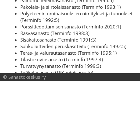
© Sanastokeskus ry