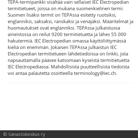
© Sanastokeskus ry